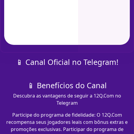
📱 Canal Oficial no Telegram!
📱 Benefícios do Canal
Descubra as vantagens de seguir a 12Q.Com no
Telegram
Participe do programa de fidelidade: O 12Q.Com
recompensa seus jogadores leais com bônus extras e
promoções exclusivas. Participar do programa de