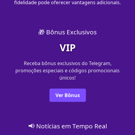
fidelidade pode oferecer vantagens adicionais.
🎁 Bônus Exclusivos
VIP
Receba bônus exclusivos do Telegram,
promoções especiais e códigos promocionais
únicos!
Ver Bônus
📢 Notícias em Tempo Real