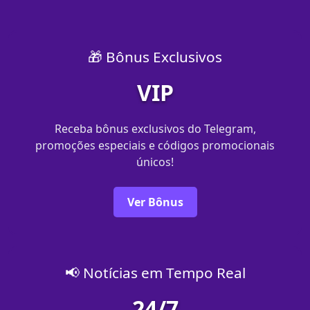
🎁 Bônus Exclusivos
VIP
Receba bônus exclusivos do Telegram,
promoções especiais e códigos promocionais
únicos!
Ver Bônus
📢 Notícias em Tempo Real
24/7