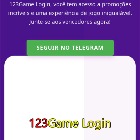
123Game Login, você tem acesso a promoções
incríveis e uma experiência de jogo inigualável.
Junte-se aos vencedores agora!
SEGUIR NO TELEGRAM