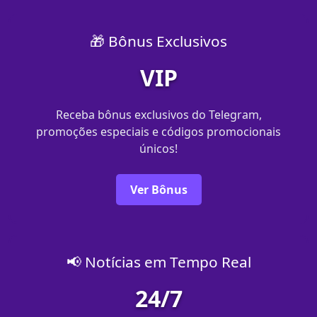
🎁 Bônus Exclusivos
VIP
Receba bônus exclusivos do Telegram,
promoções especiais e códigos promocionais
únicos!
Ver Bônus
📢 Notícias em Tempo Real
24/7