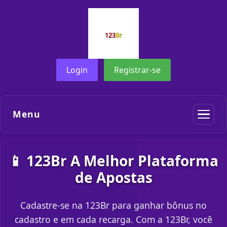
Login
Registrar-se
Menu
📱 123Br A Melhor Plataforma
de Apostas
Cadastre-se na 123Br para ganhar bônus no
cadastro e em cada recarga. Com a 123Br, você