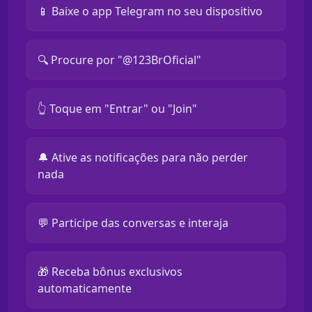
📱 Baixe o app Telegram no seu dispositivo
🔍 Procure por "@123BrOficial"
👆 Toque em "Entrar" ou "Join"
🔔 Ative as notificações para não perder
nada
💬 Participe das conversas e interaja
🎁 Receba bônus exclusivos
automaticamente