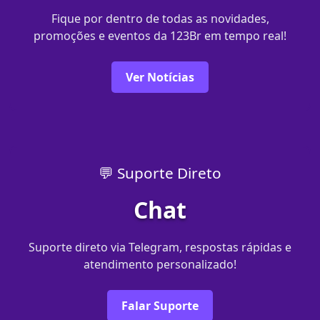
Fique por dentro de todas as novidades,
promoções e eventos da 123Br em tempo real!
Ver Notícias
💬 Suporte Direto
Chat
Suporte direto via Telegram, respostas rápidas e
atendimento personalizado!
Falar Suporte