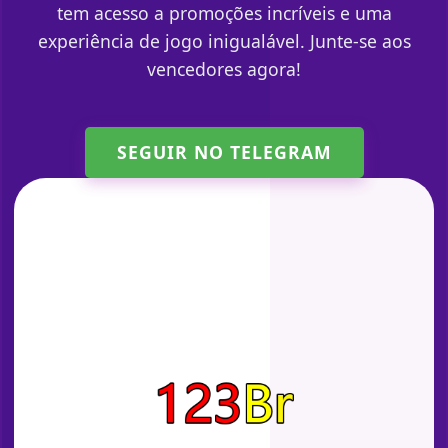
tem acesso a promoções incríveis e uma
experiência de jogo inigualável. Junte-se aos
vencedores agora!
SEGUIR NO TELEGRAM