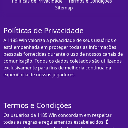
Políticas de Privacidade
Termos e Condições
Sitemap
Políticas de Privacidade
A 1185 Win valoriza a privacidade de seus usuários e
está empenhada em proteger todas as informações
pessoais fornecidas durante o uso de nossos canais de
comunicação. Todos os dados coletados são utilizados
exclusivamente para fins de melhoria contínua da
experiência de nossos jogadores.
Termos e Condições
Os usuários da 1185 Win concordam em respeitar
todas as regras e regulamentos estabelecidos. É