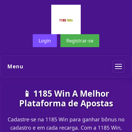
Login
Registrar-se
Menu
📱 1185 Win A Melhor
Plataforma de Apostas
Cadastre-se na 1185 Win para ganhar bônus no
cadastro e em cada recarga. Com a 1185 Win,