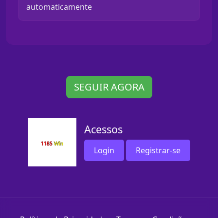
automaticamente
SEGUIR AGORA
Acessos
Login
Registrar-se