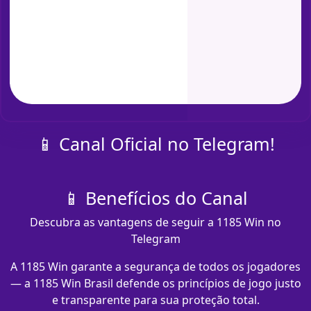
📱 Canal Oficial no Telegram!
📱 Benefícios do Canal
Descubra as vantagens de seguir a 1185 Win no
Telegram
A 1185 Win garante a segurança de todos os jogadores
— a 1185 Win Brasil defende os princípios de jogo justo
e transparente para sua proteção total.