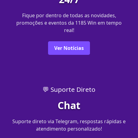
Fique por dentro de todas as novidades,
promoções e eventos da 1185 Win em tempo
real!
Ver Notícias
💬 Suporte Direto
Chat
Suporte direto via Telegram, respostas rápidas e
atendimento personalizado!