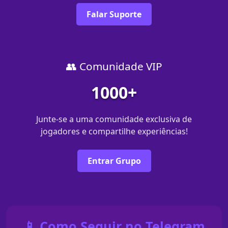
Falar Suporte
👥 Comunidade VIP
1000+
Junte-se a uma comunidade exclusiva de
jogadores e compartilhe experiências!
Entrar Grupo
📱 Como Seguir no Telegram