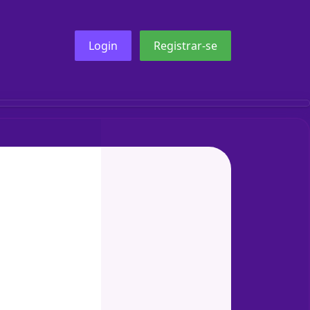
Login
Registrar-se