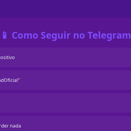
📱 Como Seguir no Telegram
ositivo
dOficial"
erder nada