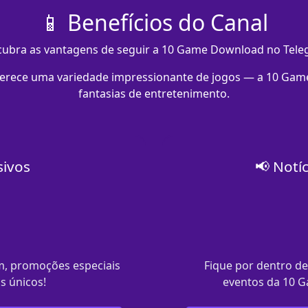
📱 Benefícios do Canal
ubra as vantagens de seguir a 10 Game Download no Tel
erece uma variedade impressionante de jogos — a 10 Gam
fantasias de entretenimento.
sivos
📢 Notí
m, promoções especiais
Fique por dentro d
s únicos!
eventos da 10 