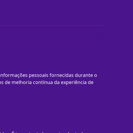
informações pessoais fornecidas durante o
ns de melhoria contínua da experiência de