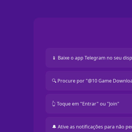
📱 Baixe o app Telegram no seu disp
🔍 Procure por "@10 Game Downloa
👆 Toque em "Entrar" ou "Join"
🔔 Ative as notificações para não p