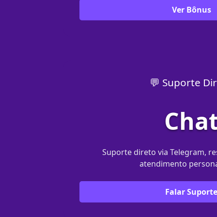
Ver Bônus
💬 Suporte Di
Cha
Suporte direto via Telegram, r
atendimento persona
Falar Suport