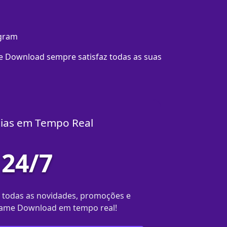
egram
e Download sempre satisfaz todas as suas
cias em Tempo Real
24/7
e todas as novidades, promoções e
Game Download em tempo real!