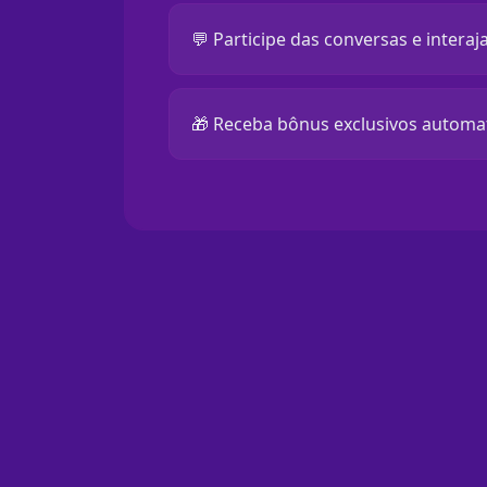
💬 Participe das conversas e interaj
🎁 Receba bônus exclusivos autom