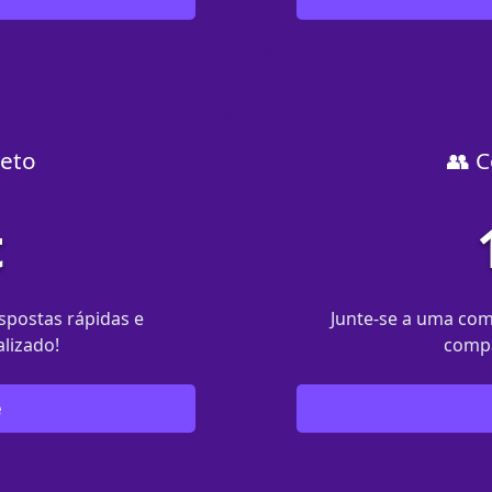
reto
👥 
t
espostas rápidas e
Junte-se a uma com
lizado!
compa
e