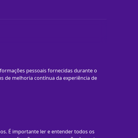
nformações pessoais fornecidas durante o
ns de melhoria contínua da experiência de
s. É importante ler e entender todos os