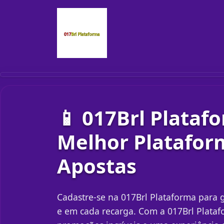
📱 017Brl Plataf
Melhor Platafor
Apostas
Cadastre-se na 017Brl Plataforma para
e em cada recarga. Com a 017Brl Plataf