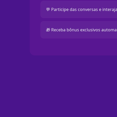
💬 Participe das conversas e interaj
🎁 Receba bônus exclusivos autom