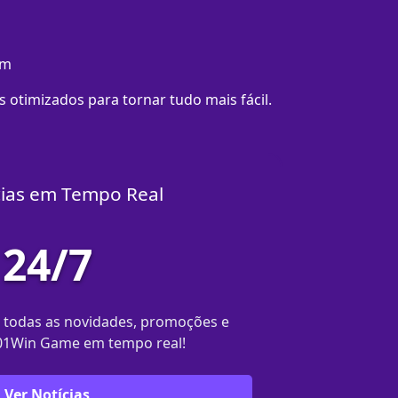
am
 otimizados para tornar tudo mais fácil.
cias em Tempo Real
24/7
e todas as novidades, promoções e
01Win Game em tempo real!
Ver Notícias