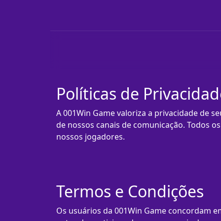
Políticas de Privacida
A 001Win Game valoriza a privacidade de s
de nossos canais de comunicação. Todos os 
nossos jogadores.
Termos e Condições
Os usuários da 001Win Game concordam em r