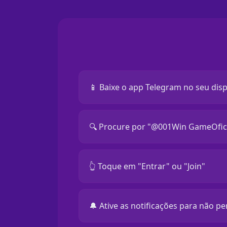
📱 Baixe o app Telegram no seu disp
🔍 Procure por "@001Win GameOfici
👆 Toque em "Entrar" ou "Join"
🔔 Ative as notificações para não p